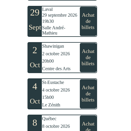
Laval
29
Achat
29 septembre 2026
de
19h30
Sept
billets
Salle André-
Mathieu
Shawinigan
2
Achat
2 octobre 2026
de
20h00
billets
Oct
Centre des Arts
St-Eustache
4
Achat
4 octobre 2026
de
15h00
billets
Oct
Le Zénith
Québec
8
Achat
8 octobre 2026
de