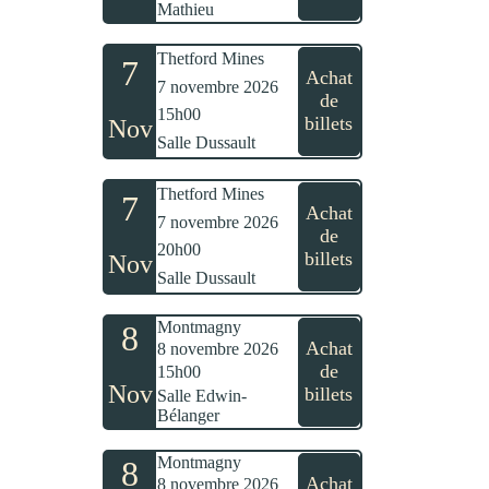
Mathieu
Thetford Mines
7
Achat
7 novembre 2026
de
15h00
billets
Nov
Salle Dussault
Thetford Mines
7
Achat
7 novembre 2026
de
20h00
billets
Nov
Salle Dussault
Montmagny
8
Achat
8 novembre 2026
de
15h00
Nov
billets
Salle Edwin-
Bélanger
Montmagny
8
Achat
8 novembre 2026