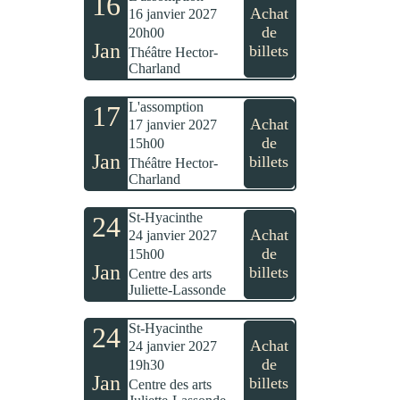
16
Achat
16 janvier 2027
de
20h00
Jan
billets
Théâtre Hector-
Charland
L'assomption
17
Achat
17 janvier 2027
de
15h00
Jan
billets
Théâtre Hector-
Charland
St-Hyacinthe
24
Achat
24 janvier 2027
de
15h00
Jan
billets
Centre des arts
Juliette-Lassonde
St-Hyacinthe
24
Achat
24 janvier 2027
de
19h30
Jan
billets
Centre des arts