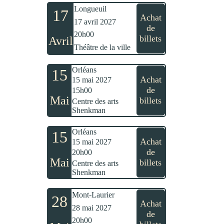
Longueuil
17
Achat
17 avril 2027
de
20h00
billets
Avril
Théâtre de la ville
Orléans
15
Achat
15 mai 2027
de
15h00
Mai
billets
Centre des arts
Shenkman
Orléans
15
Achat
15 mai 2027
de
20h00
Mai
billets
Centre des arts
Shenkman
Mont-Laurier
28
Achat
28 mai 2027
de
20h00