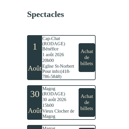
Spectacles
Cap-Chat
1
(RODAGE)
Bénéfice
Achat
1 août 2026
de
20h00
billets
Eglise St-Norbert
Août
Pour info:(418-
786-5848)
Magog
30
(RODAGE)
Achat
30 août 2026
de
15h00
billets
Août
Vieux Clocher de
Magog
Magog