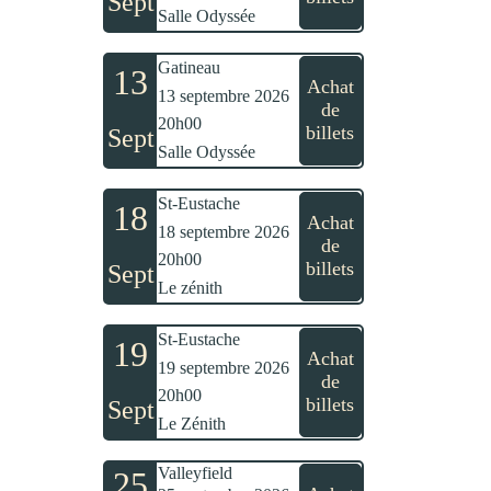
Sept
Salle Odyssée
Gatineau
13
Achat
13 septembre 2026
de
20h00
billets
Sept
Salle Odyssée
St-Eustache
18
Achat
18 septembre 2026
de
20h00
billets
Sept
Le zénith
St-Eustache
19
Achat
19 septembre 2026
de
20h00
billets
Sept
Le Zénith
Valleyfield
25