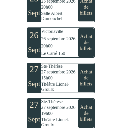
Achat
25 septembre 2026
de
20h00
Sept
billets
Salle Albert-
Dumouchel
Victoriaville
26
Achat
26 septembre 2026
de
20h00
billets
Sept
Le Carré 150
Ste-Thérèse
27
Achat
27 septembre 2026
de
15h00
Sept
billets
Théâtre Lionel-
Groulx
Ste-Thérèse
27
Achat
27 septembre 2026
de
19h00
Sept
billets
Théâtre Lionel-
Groulx