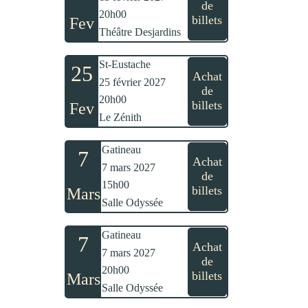
de
20h00
billets
Fev
Théâtre Desjardins
St-Eustache
25
Achat
25 février 2027
de
20h00
billets
Fev
Le Zénith
Gatineau
7
Achat
7 mars 2027
de
15h00
billets
Mars
Salle Odyssée
Gatineau
7
Achat
7 mars 2027
de
20h00
billets
Mars
Salle Odyssée