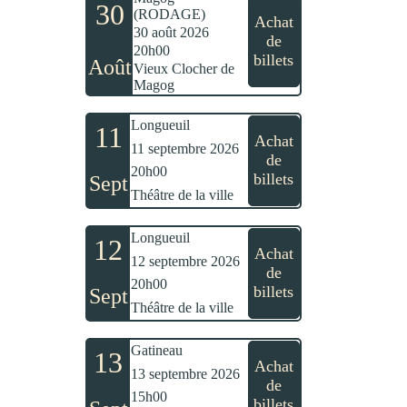
30
(RODAGE)
Achat
30 août 2026
de
20h00
billets
Août
Vieux Clocher de
Magog
Longueuil
11
Achat
11 septembre 2026
de
20h00
billets
Sept
Théâtre de la ville
Longueuil
12
Achat
12 septembre 2026
de
20h00
billets
Sept
Théâtre de la ville
Gatineau
13
Achat
13 septembre 2026
de
15h00
billets