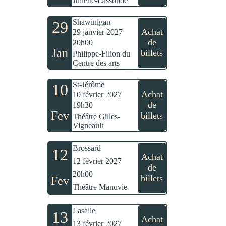
Juliette-Lassonde
Shawinigan
29
Achat
29 janvier 2027
de
20h00
Jan
billets
Philippe-Filion du
Centre des arts
St-Jérôme
10
Achat
10 février 2027
de
19h30
Fev
billets
Théâtre Gilles-
Vigneault
Brossard
12
Achat
12 février 2027
de
20h00
billets
Fev
Théâtre Manuvie
Lasalle
13
Achat
13 février 2027